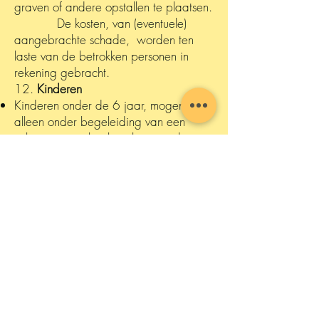
graven of andere opstallen te plaatsen.
De kosten, van (eventuele)
aangebrachte schade, worden ten
laste van de betrokken personen in
rekening gebracht.
12.
Kinderen
Kinderen onder de 6 jaar, mogen
alleen onder begeleiding van een
volwassene gebruik maken van de
sanitaire voorzieningen (toiletten en
douches).
13.
Huisdieren
Honden zijn welkom, echter dienen
altijd aangelijnd te zijn. Honden
mogen niet alleen worden
achtergelaten op het campingterrein,
tevens mogen de honden niet de
sanitaire gebouwen betreden. De
eigenaar dient zelf zorg te dragen
voor plastic zakjes, zodat u eventuele